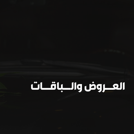
العــروض والــباقــات